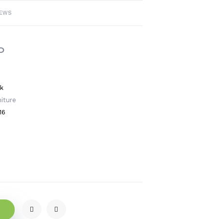
IEWS
P
ck
iture
16