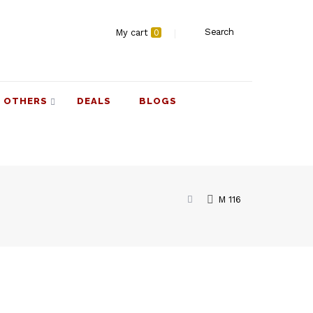
Search
My cart
0
OTHERS
DEALS
BLOGS
M 116