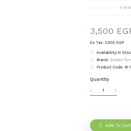
0 REV
3,500 EG
Ex Tax: 3,500 EGP
Availability:In Sto
Brand:
Golden furn
Product Code: M 1
Quantity
Add To Cart