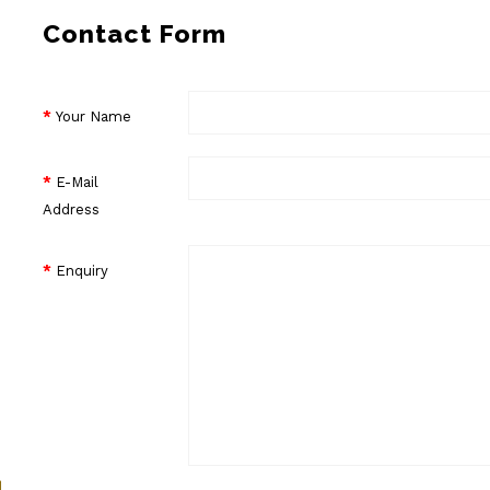
Contact Form
Your Name
Golden4Furniture |
جولدن فرنتشر للأثاث
المكتبي
E-Mail
97ش طه الديناري من
امتداد عباس العقاد بجوار
Address
انبي
Enquiry
View Google Map
ا