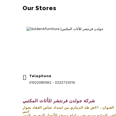
Our Stores
Telephone
01022085562 - 0222733014
شركة جولدن فرنتشر للأثاث المكتبي
العنوان : 97ش طه الديناري من امتداد عباس العقاد بجوار
انبي
لحي السابع مدينه نصر - امام مسجد الأنصار المعرض الدور